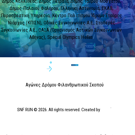
Δήμος Καλλιθέας, Δήμος Πειραιά, Δήμος Ταύρου-Μοσχάτου,
Δήμος Παλαιού Φαλήρου, Ελληνική Αστυνομία, ΕΚΑΒ,
Πυροσβεστική Υπηρεσία, Κέντρο Πολιτισμού Ίδρυμα Σταύρος
Νιάρχος (ΚΠΙΣΝ), Οδικές Συγκοινωνίες Α.Ε., Σταθερές
Συγκοινωνίες Α.Ε., ΟΑΣΑ (Οργανισμός Αστικών Συγκοινωνιών
Αθήνας), Special Olympics Hellas.
Αγώνες Δρόμου Φιλανθρωπικού Σκοπού
SNF RUN © 2026. All rights reserved. Created by